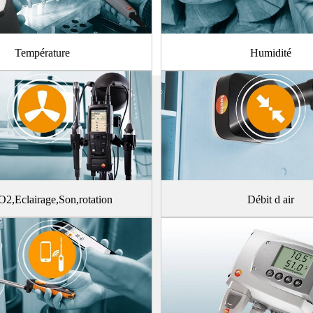
Température
Humidité
2,Eclairage,Son,rotation
Débit d air