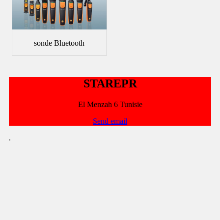
sonde Bluetooth
STAREPR
El Menzah 6 Tunisie
Send email
.